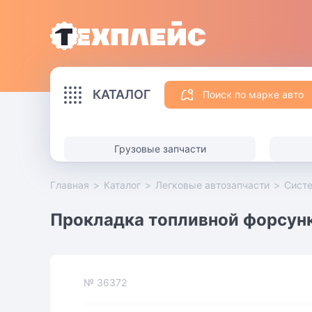
КАТАЛОГ
Поиск по марке авто
Грузовые запчасти
Главная
>
Каталог
>
Легковые автозапчасти
>
Сист
Прокладка топливной форсунк
№
36372