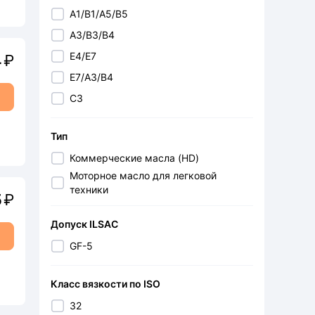
A1/B1/A5/B5
CADIC
A3/B3/B4
CAMELLIA
E4/E7
CAR-DEX
4
₽
E7/A3/B4
CARUM
С3
CHAMPION
CHANGAN
Тип
CHASE
Коммерческие масла (HD)
CHERRY
Моторное масло для легковой
CHERY
техники
5
₽
COB-WEB
Допуск ILSAC
CONTITECH
GF-5
COOLSTREAM
CS-20
Класс вязкости по ISO
CTR
32
CUB