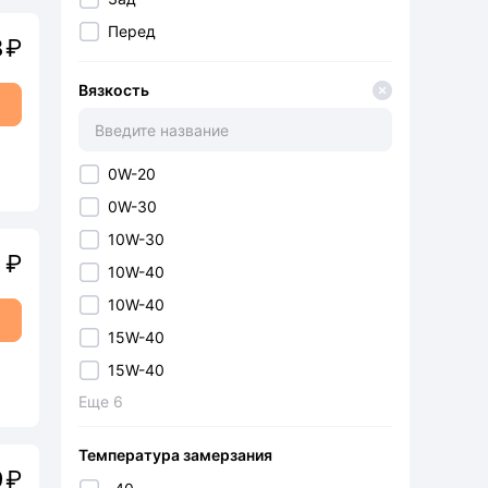
AIM-ONE
Перед
8
₽
AIRTECH
AIRTEX
Вязкость
AISAN
AISIN
0W-20
ALASKA
0W-30
ALPHA-S
10W-30
ALT
1
₽
10W-40
ALTECO
10W-40
AMD
15W-40
ARIRANG
15W-40
ASAHI PUMP
Еще
6
2T
ASHUNO
5W-30
ASHUNO (угольный)
Температура замерзания
5W-40
ASUKI
9
₽