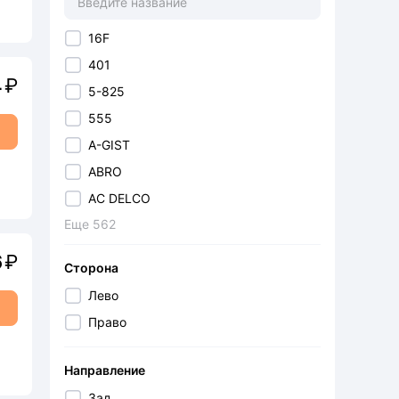
16F
401
4
₽
5-825
555
A-GIST
ABRO
AC DELCO
Еще
562
ACCOR
ACQ
6
₽
Сторона
ADDAX-Q
Лево
ADDINOL
Право
AE
AGA
Направление
AGA
Зад