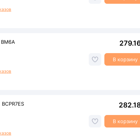
казов
1 BM6A
279.1
В корзину
казов
0 BCPR7ES
282.1
В корзину
казов