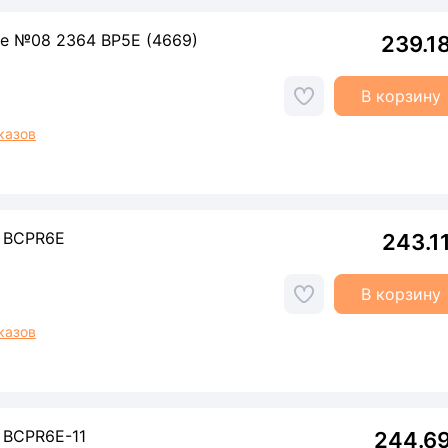
ne №08 2364 BP5E (4669)
239.1
В корзину
казов
9 BCPR6E
243.1
В корзину
казов
 BCPR6E-11
244.6