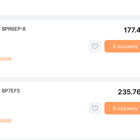
 BPR6EP-8
177.
В корзину
казов
 BP7EFS
235.7
В корзину
казов