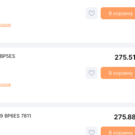
В корзину
казов
 BP5ES
275.5
В корзину
казов
9 BP6ES 7811
275.8
В корзину