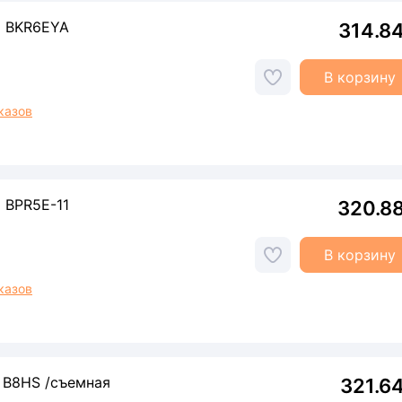
9 BKR6EYA
314.8
В корзину
казов
 BPR5E-11
320.8
В корзину
казов
 B8HS /съемная
321.6