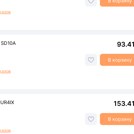
В корзину
казов
 SD10A
93.4
В корзину
казов
 UR4IX
153.4
В корзину
казов