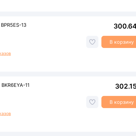
 BPR5ES-13
300.6
В корзину
казов
 BKR6EYA-11
302.1
В корзину
казов