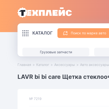
КАТАЛОГ
Поиск по марке авто
Грузовые запчасти
Главная
>
Каталог
>
Аксессуары
>
Авто аксессуар
LAVR bi bi care Щетка стекл
№
7219